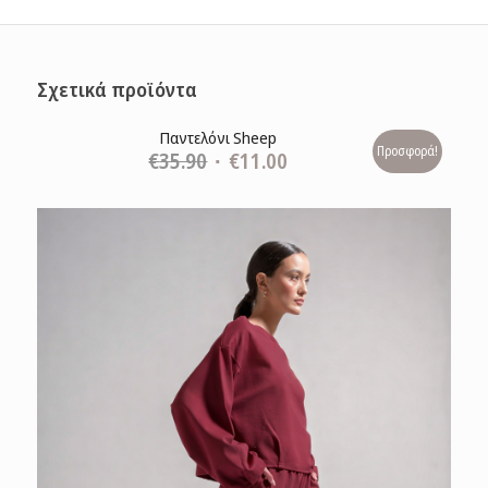
Σχετικά προϊόντα
Παντελόνι Sheep
Προσφορά!
Original
Η
€
35.90
€
11.00
price
τρέχουσα
was:
τιμή
€35.90.
είναι:
€11.00.